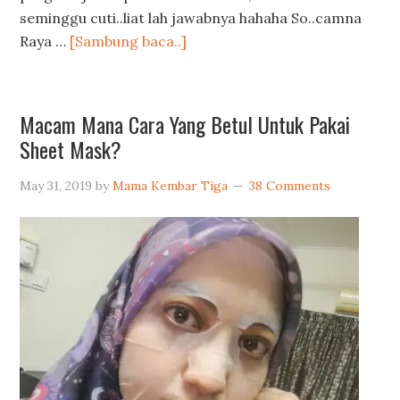
seminggu cuti..liat lah jawabnya hahaha So..camna
Raya …
[Sambung baca..]
Macam Mana Cara Yang Betul Untuk Pakai
Sheet Mask?
May 31, 2019
by
Mama Kembar Tiga
38 Comments