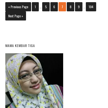
« Previous Page
1
…
5
6
7
8
9
…
104
Next Page »
MAMA KEMBAR TIGA