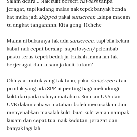
Salam dears… Nak kulit berseri
flawless
tanpa
jeragat, tapi kadang malas nak tepek banyak benda
kat muka jadi
skipped
pakai
sunscreen
…siapa macam
tu angkat tangannnn. Kita geng! Hehehe
Mama ni bukannya tak ada
sunscreen
, tapi bila kelam
kabut nak cepat bersiap, sapu losyen/pelembab
pastu terus tepek bedak ja. Haishh mana lah tak
berjeragat dan kusam ja kulit tu kan?
Ohh yaa…untuk yang tak tahu, pakai
sunscreen
atau
produk yang ada SPF ni penting bagi melindungi
kulit daripada cahaya matahari. Sinaran UVA dan
UVB dalam cahaya matahari boleh merosakkan dan
menyebabkan masalah kulit, buat kulit wajah nampak
kusam dan cepat tua, naik kedutan, jeragat dan
banyak lagi lah.