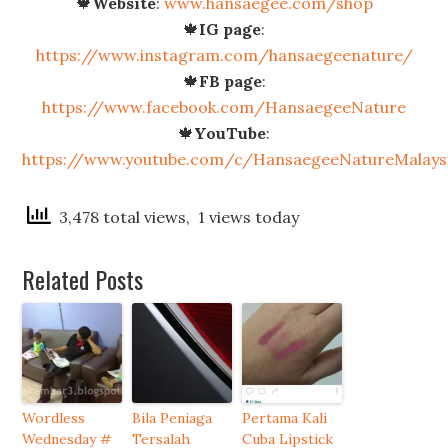
🍁
Website
:
www.hansaegee.com/shop
🍁
IG page
:
https://www.instagram.com/hansaegeenature/
🍁
FB page
:
https://www.facebook.com/HansaegeeNature
🍁
YouTube
:
https://www.youtube.com/c/HansaegeeNatureMalays
3,478 total views, 1 views today
Related Posts
Wordless
Bila Peniaga
Pertama Kali
Wednesday #
Tersalah
Cuba Lipstick