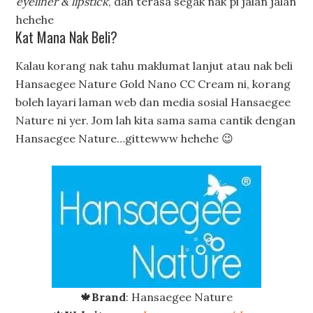
eyeliner & lipstick
, dah terasa segak nak pi jalan jalan
hehehe
Kat Mana Nak Beli?
Kalau korang nak tahu maklumat lanjut atau nak beli
Hansaegee Nature Gold Nano CC Cream ni, korang
boleh layari laman web dan media sosial Hansaegee
Nature ni yer. Jom lah kita sama sama cantik dengan
Hansaegee Nature…gittewww hehehe 😉
🍁
Brand
: Hansaegee Nature