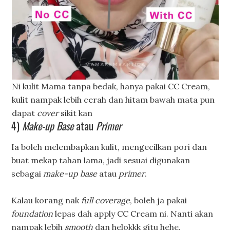
Ni kulit Mama tanpa bedak, hanya pakai CC Cream,
kulit nampak lebih cerah dan hitam bawah mata pun
dapat
cover
sikit kan
4)
Make-up Base
atau
Primer
Ia boleh melembapkan kulit, mengecilkan pori dan
buat mekap tahan lama, jadi sesuai digunakan
sebagai
make-up base
atau
primer
.
Kalau korang nak
full coverage
, boleh ja pakai
foundation
lepas dah apply CC Cream ni. Nanti akan
nampak lebih
smooth
dan helokkk gitu hehe.