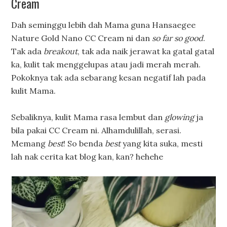
Cream
Dah seminggu lebih dah Mama guna Hansaegee
Nature Gold Nano CC Cream ni dan
so far so good
.
Tak ada
breakout
, tak ada naik jerawat ka gatal gatal
ka, kulit tak menggelupas atau jadi merah merah.
Pokoknya tak ada sebarang kesan negatif lah pada
kulit Mama.
Sebaliknya, kulit Mama rasa lembut dan
glowing
ja
bila pakai CC Cream ni. Alhamdulillah, serasi.
Memang
best
! So benda
best
yang kita suka, mesti
lah nak cerita kat blog kan, kan? hehehe