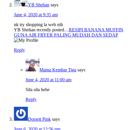
YB Shehan
says
June 4, 2020 at 9:35 am
nk try shopping la web nih
YB Shehan recently posted…
RESIPI BANANA MUFFIN
GUNA AIR FRYER PALING MUDAH DAN SEDAP
Reply
Mama Kembar Tiga
says
June 4, 2020 at 11:00 am
Sila sila hehe
Reply
Dorsett Pink
says
June 6, 2020 at 12:56 pm