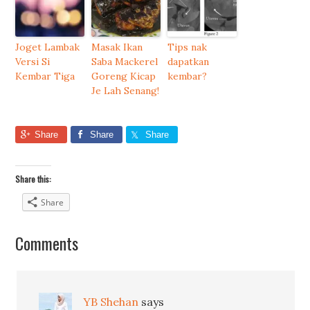
Joget Lambak
Masak Ikan
Tips nak
Versi Si
Saba Mackerel
dapatkan
Kembar Tiga
Goreng Kicap
kembar?
Je Lah Senang!
Share
Share
Share
Share this:
Share
Comments
YB Shehan
says