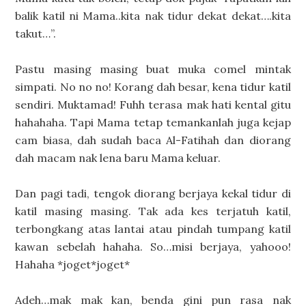
balik katil ni Mama..kita nak tidur dekat dekat….kita
takut…”.
Pastu masing masing buat muka comel mintak
simpati. No no no! Korang dah besar, kena tidur katil
sendiri. Muktamad! Fuhh terasa mak hati kental gitu
hahahaha. Tapi Mama tetap temankanlah juga kejap
cam biasa, dah sudah baca Al-Fatihah dan diorang
dah macam nak lena baru Mama keluar.
Dan pagi tadi, tengok diorang berjaya kekal tidur di
katil masing masing. Tak ada kes terjatuh katil,
terbongkang atas lantai atau pindah tumpang katil
kawan sebelah hahaha. So…misi berjaya, yahooo!
Hahaha *joget*joget*
Adeh…mak mak kan, benda gini pun rasa nak