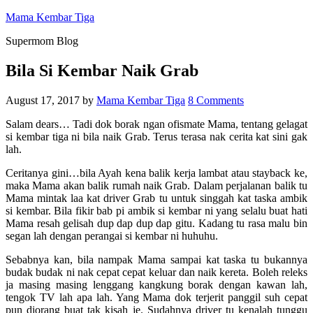
Mama Kembar Tiga
Supermom Blog
Bila Si Kembar Naik Grab
August 17, 2017
by
Mama Kembar Tiga
8 Comments
Salam dears… Tadi dok borak ngan ofismate Mama, tentang gelagat
si kembar tiga ni bila naik Grab. Terus terasa nak cerita kat sini gak
lah.
Ceritanya gini…bila Ayah kena balik kerja lambat atau stayback ke,
maka Mama akan balik rumah naik Grab. Dalam perjalanan balik tu
Mama mintak laa kat driver Grab tu untuk singgah kat taska ambik
si kembar. Bila fikir bab pi ambik si kembar ni yang selalu buat hati
Mama resah gelisah dup dap dup dap gitu. Kadang tu rasa malu bin
segan lah dengan perangai si kembar ni huhuhu.
Sebabnya kan, bila nampak Mama sampai kat taska tu bukannya
budak budak ni nak cepat cepat keluar dan naik kereta. Boleh releks
ja masing masing lenggang kangkung borak dengan kawan lah,
tengok TV lah apa lah. Yang Mama dok terjerit panggil suh cepat
pun diorang buat tak kisah je. Sudahnya driver tu kenalah tunggu