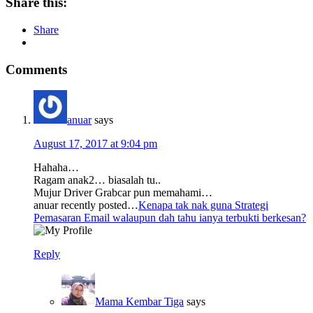
Share this:
Share
Comments
anuar
says
August 17, 2017 at 9:04 pm
Hahaha…
Ragam anak2… biasalah tu..
Mujur Driver Grabcar pun memahami…
anuar recently posted…
Kenapa tak nak guna Strategi
Pemasaran Email walaupun dah tahu ianya terbukti berkesan?
Reply
Mama Kembar Tiga
says