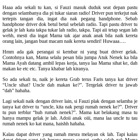
Haaa ada sekali tu kan, si Fauzi masuk duduk seat depan pastu
dengan selambanya dia pi tukar siaran radio! Driver pun terkejut nak
tertepis tangan dia, ingat dia nak pegang handphone. Sebab
handphone driver dok betul betul sebelah radio. Tapi pastu driver tu
gelak je lah kata takpa tukar lah radio, takpa. Tapi aii tetap segan lah
wehh, mesti dia ingat Mama tak ajar anak anak bila naik kereta
orang lain, jangan buat macam naik kereta sendiri! Huwaaa….
Hmm ada gak perangai si kembar ni yang buat driver gelak.
Contohnya kan, Mama selalu pesan bila jumpa Atuk Nenek ka bila
Mama Ayah datang ambil lepas kerja, tanya laa Mama sihat ke, dah
makan ke etc etc. Tanya khabar lah kiranya.
So ada sekali tu, naik je kereta Grab terus Faris tanya kat driver
“Uncle sihat? Uncle dah makan ke?”. Tergelak driver tu jawab
“dah” hahaha.
Lagi sekali naik dengan driver lain, si Fauzi plak dengan selamba je
tanya kat driver tu “uncle, kita nak pergi rumah nenek ke?”. Driver
tu pun terblur “huh rumah nenek?”. Mama kat belakang masa tu
hanya mampu gelak je lah. Adoii anak oiii, mana laa uncle tu tau
rumah nenek ko kat mana, haishh hahaha.
Kalau dapat driver yang ramah mesra melayan ok lah. Tapi kalau
dapat driver yang tak berapa mesra sangat, serba salah gak Mama