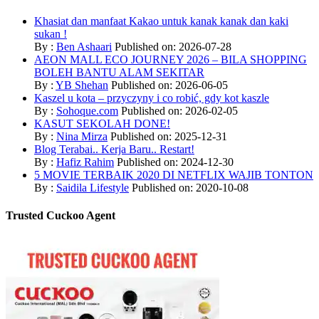
Khasiat dan manfaat Kakao untuk kanak kanak dan kaki
sukan !
By :
Ben Ashaari
Published on: 2026-07-28
AEON MALL ECO JOURNEY 2026 – BILA SHOPPING
BOLEH BANTU ALAM SEKITAR
By :
YB Shehan
Published on: 2026-06-05
Kaszel u kota – przyczyny i co robić, gdy kot kaszle
By :
Sohoque.com
Published on: 2026-02-05
KASUT SEKOLAH DONE!
By :
Nina Mirza
Published on: 2025-12-31
Blog Terabai.. Kerja Baru.. Restart!
By :
Hafiz Rahim
Published on: 2024-12-30
5 MOVIE TERBAIK 2020 DI NETFLIX WAJIB TONTON
By :
Saidila Lifestyle
Published on: 2020-10-08
Trusted Cuckoo Agent