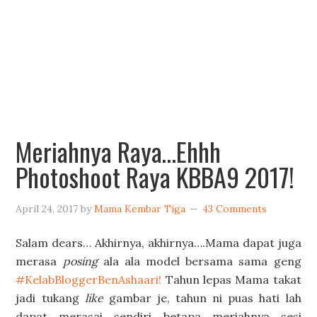
Meriahnya Raya…Ehhh
Photoshoot Raya KBBA9 2017!
April 24, 2017
by
Mama Kembar Tiga
43 Comments
Salam dears… Akhirnya, akhirnya….Mama dapat juga
merasa
posing
ala ala model bersama sama geng
#KelabBloggerBenAshaari!
Tahun lepas Mama takat
jadi tukang
like
gambar je, tahun ni puas hati lah
dapat merasai sendiri betapa meriahnya sesi