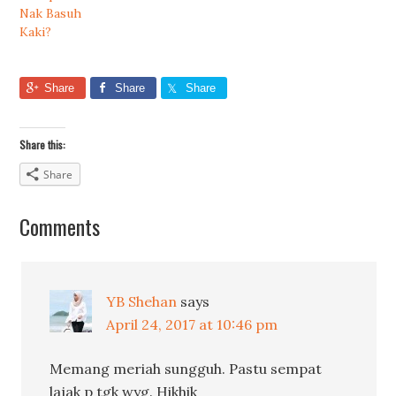
Nak Basuh
Kaki?
Share
Share
Share
Share this:
Share
Comments
YB Shehan
says
April 24, 2017 at 10:46 pm
Memang meriah sungguh. Pastu sempat
lajak p tgk wyg. Hikhik