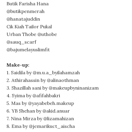
Butik Farisha Hana
@butikpenmerah
@hanatajuddin
Cik Kiah Tailor Pukal
Urban Thobe @uthobe
@sauq_scarf
@bajumelayuslimfit
Make-up:
1. Saidila by @m.u.a_byilahamzah
2. Athirahassin by @alinaothman
3. Shazillah sani by @makeupbyninanizam
4. Syima by @afifahbakri
5. Mas by @yayabebeh.makeup
6. YB Shehan by @akid.anuar
7. Nina Mirza by @lizamahizan
8. Ema by @jemarikuct_aischa