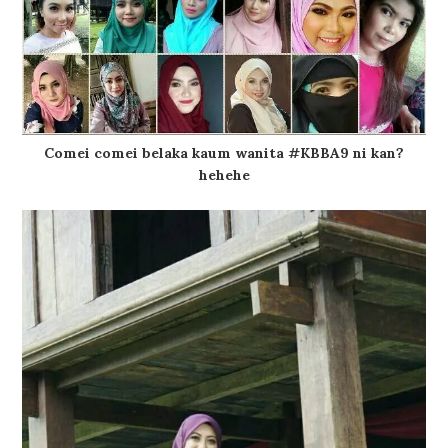
Comei comei belaka kaum wanita #KBBA9 ni kan?
hehehe