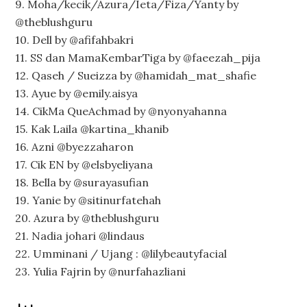
9. Moha/kecik/Azura/Ieta/Fiza/Yanty by
@theblushguru
10. Dell by @afifahbakri
11. SS dan MamaKembarTiga by @faeezah_pija
12. Qaseh / Sueizza by @hamidah_mat_shafie
13. Ayue by @emily.aisya
14. CikMa QueAchmad by @nyonyahanna
15. Kak Laila @kartina_khanib
16. Azni @byezzaharon
17. Cik EN by @elsbyeliyana
18. Bella by @surayasufian
19. Yanie by @sitinurfatehah
20. Azura by @theblushguru
21. Nadia johari @lindaus
22. Umminani / Ujang : @lilybeautyfacial
23. Yulia Fajrin by @nurfahazliani