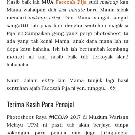
Nasib baik lah
MUA
Faeezah Pija
sudi
makeup
kan
Mama walaupun dah
last minute
baru Mama sibuk
mencari
makeup artist.
Dan…Mama sangat sangat
sangatttt lah puas hati dengan sentuhan magik si
Pija ni! Sampaikan geng yang pergi photoshoot tu
ada yang tak kenal Mama, anak dara mana lah tu
depa kata hahaha. Ish ish ish bertambah kembang
montot aii tau, nasib baik tak terkoyak skirt!
hahahaha.
Nanti dalam
entry
lain Mama tunjuk lagi hasil
sentuhan ajaib Faeezah Pija ni yer…tunggu…. 🙂
Terima Kasih Para Penaja!
Photoshoot Raya #KBBA9 2017 di Muzium Warisan
Melayu UPM ni pasti tak akan berjaya tanpa
sokongan para penaja dan juga jurugambar