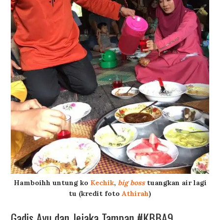
Hamboihh untung ko
Kechik
,
big boss
tuangkan air lagi
tu (kredit foto
Athirah
)
Gadis Ayu dan Jejaka Tampan #KBBA9