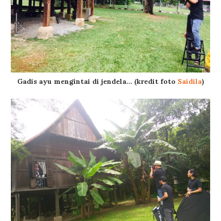
Gadis ayu mengintai di jendela… (kredit foto
Saidila
)