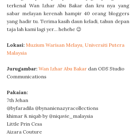
terkenal Wan Izhar Abu Bakar dan kru nya yang
sabar melayan kerenah hampir 40 orang bloggers
yang hadir tu. Terima kasih daun keladi, tahun depan
taja lah kami lagi yer… hehehe 😉
Lokasi:
Muzium Warisan Melayu, Universiti Putera
Malaysia
Jurugambar:
Wan Izhar Abu Bakar
dan ODS Studio
Communications
Pakaian:
7th Jehan
@byfaradila @bynanienazyracollections
khimar & niqab by @niqavie_malaysia
Little Prin Cess
Aizara Couture