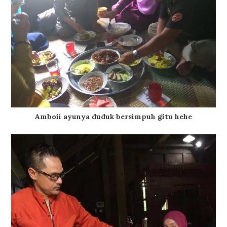
Amboii ayunya duduk bersimpuh gitu hehe