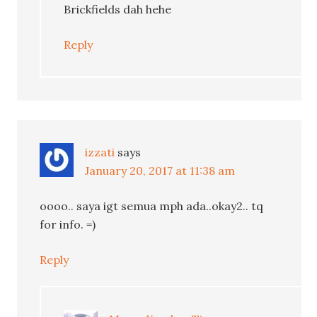
Brickfields dah hehe
Reply
izzati
says
January 20, 2017 at 11:38 am
oooo.. saya igt semua mph ada..okay2.. tq
for info. =)
Reply