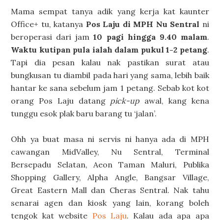
Mama sempat tanya adik yang kerja kat kaunter
Office+ tu, katanya
Pos Laju di MPH Nu Sentral
ni
beroperasi dari jam
10 pagi hingga 9.40 malam
.
Waktu kutipan pula ialah dalam pukul 1-2 petang
.
Tapi dia pesan kalau nak pastikan surat atau
bungkusan tu diambil pada hari yang sama, lebih baik
hantar ke sana sebelum jam 1 petang. Sebab kot kot
orang Pos Laju datang
pick-up
awal, kang kena
tunggu esok plak baru barang tu ‘jalan’.
Ohh ya buat masa ni servis ni hanya ada di MPH
cawangan MidValley, Nu Sentral, Terminal
Bersepadu Selatan, Aeon Taman Maluri, Publika
Shopping Gallery, Alpha Angle, Bangsar Village,
Great Eastern Mall dan Cheras Sentral. Nak tahu
senarai agen dan kiosk yang lain, korang boleh
tengok kat website
Pos Laju
. Kalau ada apa apa