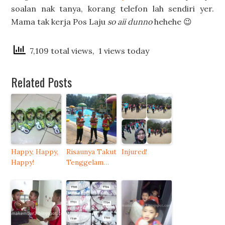
soalan nak tanya, korang telefon lah sendiri yer.
Mama tak kerja Pos Laju
so aii dunno
hehehe 😉
7,109 total views, 1 views today
Related Posts
Happy, Happy,
Risaunya Takut
Injured!
Happy!
Tenggelam…