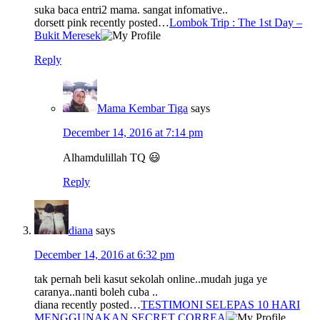
suka baca entri2 mama. sangat infomative..
dorsett pink recently posted…
Lombok Trip : The 1st Day –
Bukit Meresek
Reply
Mama Kembar Tiga
says
December 14, 2016 at 7:14 pm
Alhamdulillah TQ 😃
Reply
diana
says
December 14, 2016 at 6:32 pm
tak pernah beli kasut sekolah online..mudah juga ye
caranya..nanti boleh cuba ..
diana recently posted…
TESTIMONI SELEPAS 10 HARI
MENGGUNAKAN SECRET CORREA