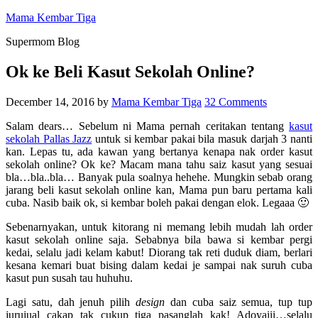
Mama Kembar Tiga
Supermom Blog
Ok ke Beli Kasut Sekolah Online?
December 14, 2016
by
Mama Kembar Tiga
32 Comments
Salam dears… Sebelum ni Mama pernah ceritakan tentang
kasut
sekolah Pallas Jazz
untuk si kembar pakai bila masuk darjah 3 nanti
kan. Lepas tu, ada kawan yang bertanya kenapa nak order kasut
sekolah online? Ok ke? Macam mana tahu saiz kasut yang sesuai
bla…bla..bla… Banyak pula soalnya hehehe. Mungkin sebab orang
jarang beli kasut sekolah online kan, Mama pun baru pertama kali
cuba. Nasib baik ok, si kembar boleh pakai dengan elok. Legaaa 🙂
Sebenarnyakan, untuk kitorang ni memang lebih mudah lah order
kasut sekolah online saja. Sebabnya bila bawa si kembar pergi
kedai, selalu jadi kelam kabut! Diorang tak reti duduk diam, berlari
kesana kemari buat bising dalam kedai je sampai nak suruh cuba
kasut pun susah tau huhuhu.
Lagi satu, dah jenuh pilih
design
dan cuba saiz semua, tup tup
jurujual cakap tak cukup tiga pasanglah kak! Adoyaiii…selalu