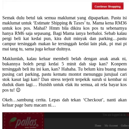
Semak dulu betul tak semua maklumat yang dipaparkan. Pastu isi
maklumat untuk ‘Estimate Shipping & Taxes’ tu. Mama kena RM36
untuk kos pos. Mahal? Hmm bila dikira kos pos tu sebenarnya
hanya RM6 saja sepasang. Bagi Mama ianya berbaloi. Sebab kalau
pergi beli kat kedai pun, kira duit minyak dan parking…pastu
campur tersinggah makan ke tersinggah kedai lain plak, pi mai pi
mai tang tu, sama juga keluar duitnya.
Maklumlah, kalau keluar membeli belah dengan anak anak ni,
bukannya boleh pergi kedai 5 minit dah siap kan? Konpem
tersinggah beli itu ini kan, kan? Hahaha. Tu belum kira buang masa
pusing cari parking, pastu kematu montot menunggu jurujual cari
stok kasut lagi kan? Dan stress terjerit terpekik suruh si kembar ni
duduk diam lagi… Huishh untuk elak itu semua, aii rela bayar kos
pos tu! 😉
Okeh…sambung cerita. Lepas dah tekan ‘Checkout’, nanti akan
keluar page baru macam ni…