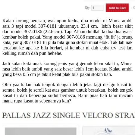
Kalau korang perasan, walaupun kedua dua model ni Mama ambil
saiz 3 tapi model 307-0181 ukurannya 23.4 cm, lebih besar sikit
dari model 307-0186 (22.6 cm). Tapi Alhamdulillah kedua duanya si
kembar boleh pakai. Yang model 307-0186 memang ‘fit fit’ ja orang
kata, yang 307-0181 tu pula bila guna stokin muat elok. Tak lah nak
tercabut ke apa ke bila berlari, si kembar ni dah cuba try test lari
keliling rumah dah pun hehehe.
Jadi kalau kaki anak korang jenis yang gemuk lebar sikit tu, Mama
rasa lebih baik ambil yang saiz besar lebih 1cm keatas. Kalau ambil
yang beza 0.5 cm je takut ketat plak bila pakai stokin kan.
Ohh yaa kalau nak tengok dengan lebih jelas lagi design kasut tu
semua, boleh je scroll kat atas gambar untuk besarkan, boleh tengok
kasut tu dari beberapa sudut berbeza. Baru puas hati tahu macam
mana rupa kasut tu sebenarnya kan?