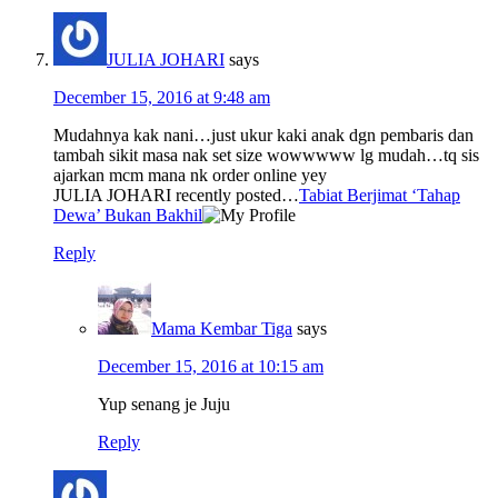
JULIA JOHARI
says
December 15, 2016 at 9:48 am
Mudahnya kak nani…just ukur kaki anak dgn pembaris dan
tambah sikit masa nak set size wowwwww lg mudah…tq sis
ajarkan mcm mana nk order online yey
JULIA JOHARI recently posted…
Tabiat Berjimat ‘Tahap
Dewa’ Bukan Bakhil
Reply
Mama Kembar Tiga
says
December 15, 2016 at 10:15 am
Yup senang je Juju
Reply