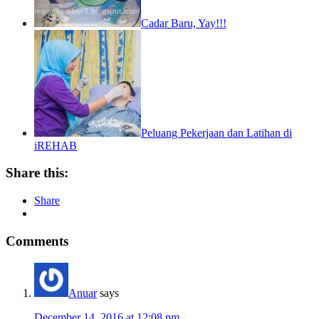
Cadar Baru, Yay!!!
Peluang Pekerjaan dan Latihan di
iREHAB
Share this:
Share
Comments
Anuar
says
December 14, 2016 at 12:08 pm