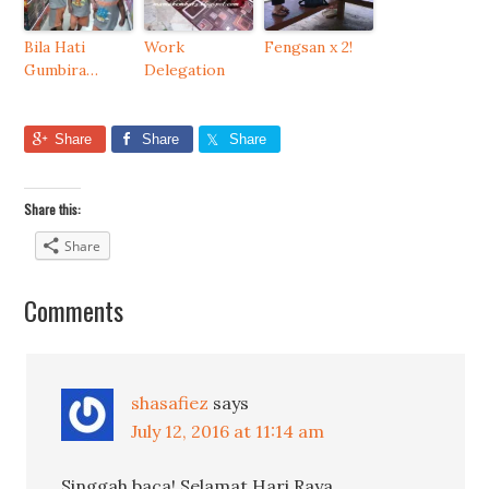
Bila Hati
Work
Fengsan x 2!
Gumbira…
Delegation
Share
Share
Share
Share this:
Share
Comments
shasafiez
says
July 12, 2016 at 11:14 am
Singgah baca! Selamat Hari Raya