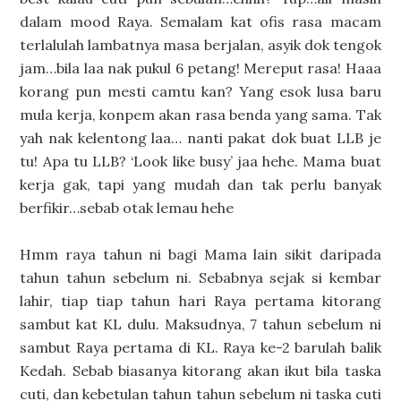
dalam mood Raya. Semalam kat ofis rasa macam
terlalulah lambatnya masa berjalan, asyik dok tengok
jam…bila laa nak pukul 6 petang! Mereput rasa! Haaa
korang pun mesti camtu kan? Yang esok lusa baru
mula kerja, konpem akan rasa benda yang sama. Tak
yah nak kelentong laa… nanti pakat dok buat LLB je
tu! Apa tu LLB? ‘Look like busy’ jaa hehe. Mama buat
kerja gak, tapi yang mudah dan tak perlu banyak
berfikir…sebab otak lemau hehe
Hmm raya tahun ni bagi Mama lain sikit daripada
tahun tahun sebelum ni. Sebabnya sejak si kembar
lahir, tiap tiap tahun hari Raya pertama kitorang
sambut kat KL dulu. Maksudnya, 7 tahun sebelum ni
sambut Raya pertama di KL. Raya ke-2 barulah balik
Kedah. Sebab biasanya kitorang akan ikut bila taska
cuti, dan kebetulan tahun tahun sebelum ni taska cuti