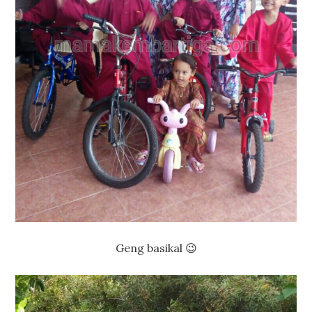
Geng basikal 😉