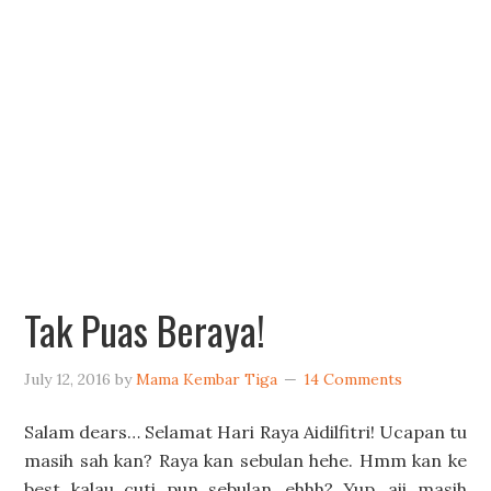
Tak Puas Beraya!
July 12, 2016
by
Mama Kembar Tiga
14 Comments
Salam dears… Selamat Hari Raya Aidilfitri! Ucapan tu
masih sah kan? Raya kan sebulan hehe. Hmm kan ke
best kalau cuti pun sebulan…ehhh? Yup…aii masih