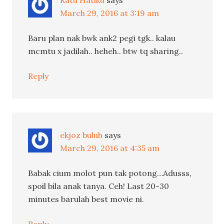
Ratu Hatiku
says
March 29, 2016 at 3:19 am
Baru plan nak bwk ank2 pegi tgk.. kalau
mcmtu x jadilah.. heheh.. btw tq sharing..
Reply
ekjoz buluh
says
March 29, 2016 at 4:35 am
Babak cium molot pun tak potong…Adusss,
spoil bila anak tanya. Ceh! Last 20-30
minutes barulah best movie ni.