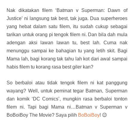
Nak dikatakan filem ‘Batman v Superman: Dawn of
Justice’ ni langsung tak best, tak juga. Dua superheroes
yang hebat dalam satu filem, itu sudah cukup sebagai
tarikan untuk orang pi tengok filem ni. Da
n bila dah mula
adengan aksi lawan lawan tu, best lah. Cuma nak
menunggu sampai ke bahagian tu yang letih skit. Bagi
Mama lah, bagi korang tak tahu lah kot dari awal sampai
habis filem tu korang rasa best giler kan?
So berbaloi atau tidak tengok filem ni kat panggung
wayang? Well, u
ntuk peminat tegar Batman, Superman
dan komik ‘DC Comics’, mungkin rasa berbaloi tonton
filem ni.
Tapi bagi Mama ni…Batman v Superman v
BoBoiBoy The Movie? Saya pilih
BoBoiBoy
! 😉