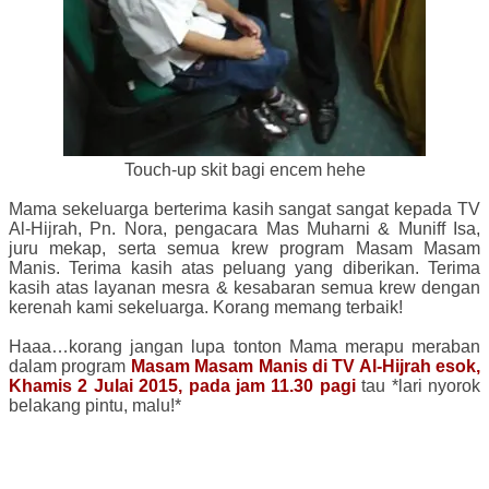
Touch-up skit bagi encem hehe
Mama sekeluarga berterima kasih sangat sangat kepada TV
Al-Hijrah, Pn. Nora, pengacara Mas Muharni & Muniff Isa,
juru mekap, serta semua krew program Masam Masam
Manis. Terima kasih atas peluang yang diberikan. Terima
kasih atas layanan mesra & kesabaran semua krew dengan
kerenah kami sekeluarga. Korang memang terbaik!
Haaa…korang jangan lupa tonton Mama merapu meraban
dalam program
Masam Masam Manis di TV Al-Hijrah esok,
Khamis 2 Julai 2015, pada jam 11.30 pagi
tau *lari nyorok
belakang pintu, malu!*