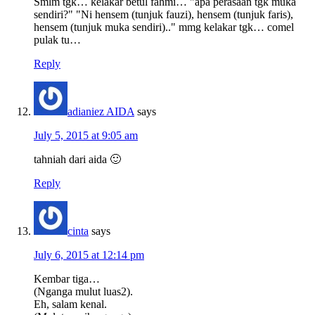
Smlm tgk… kelakar betul fahmi… "apa perasaan tgk muka
sendiri?" "Ni hensem (tunjuk fauzi), hensem (tunjuk faris),
hensem (tunjuk muka sendiri).." mmg kelakar tgk… comel
pulak tu…
Reply
adianiez AIDA
says
July 5, 2015 at 9:05 am
tahniah dari aida 🙂
Reply
cinta
says
July 6, 2015 at 12:14 pm
Kembar tiga…
(Nganga mulut luas2).
Eh, salam kenal.