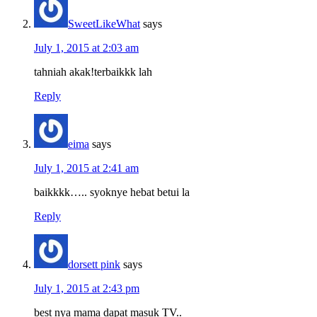
SweetLikeWhat
says
July 1, 2015 at 2:03 am
tahniah akak!terbaikkk lah
Reply
eima
says
July 1, 2015 at 2:41 am
baikkkk….. syoknye hebat betui la
Reply
dorsett pink
says
July 1, 2015 at 2:43 pm
best nya mama dapat masuk TV..