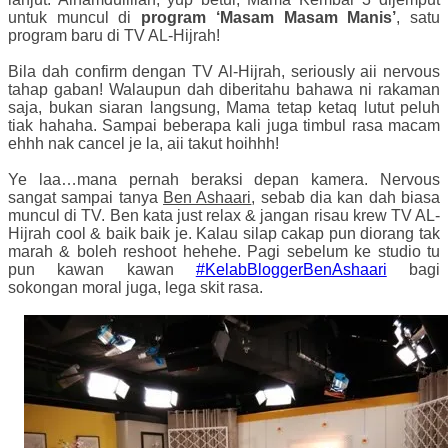
untuk muncul di
program ‘Masam Masam Manis’
, satu
program baru di TV AL-Hijrah!
Bila dah confirm dengan TV Al-Hijrah, seriously aii nervous
tahap gaban! Walaupun dah diberitahu bahawa ni rakaman
saja, bukan siaran langsung, Mama tetap ketaq lutut peluh
tiak hahaha. Sampai beberapa kali juga timbul rasa macam
ehhh nak cancel je la, aii takut hoihhh!
Ye laa…mana pernah beraksi depan kamera. Nervous
sangat sampai tanya
Ben Ashaari
, sebab dia kan dah biasa
muncul di TV. Ben kata just relax & jangan risau krew TV AL-
Hijrah cool & baik baik je. Kalau silap cakap pun diorang tak
marah & boleh reshoot hehehe. Pagi sebelum ke studio tu
pun kawan kawan
#KelabBloggerBenAshaari
bagi
sokongan moral juga, lega skit rasa.