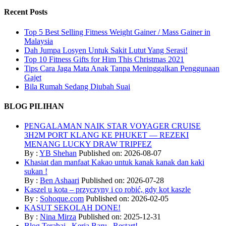
Recent Posts
Top 5 Best Selling Fitness Weight Gainer / Mass Gainer in
Malaysia
Dah Jumpa Losyen Untuk Sakit Lutut Yang Serasi!
Top 10 Fitness Gifts for Him This Christmas 2021
Tips Cara Jaga Mata Anak Tanpa Meninggalkan Penggunaan
Gajet
Bila Rumah Sedang Diubah Suai
BLOG PILIHAN
PENGALAMAN NAIK STAR VOYAGER CRUISE
3H2M PORT KLANG KE PHUKET — REZEKI
MENANG LUCKY DRAW TRIPFEZ
By :
YB Shehan
Published on: 2026-08-07
Khasiat dan manfaat Kakao untuk kanak kanak dan kaki
sukan !
By :
Ben Ashaari
Published on: 2026-07-28
Kaszel u kota – przyczyny i co robić, gdy kot kaszle
By :
Sohoque.com
Published on: 2026-02-05
KASUT SEKOLAH DONE!
By :
Nina Mirza
Published on: 2025-12-31
Blog Terabai.. Kerja Baru.. Restart!