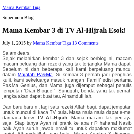
Mama Kembar Tiga
Supermom Blog
Mama Kembar 3 di TV Al-Hijrah Esok!
July 1, 2015
by
Mama Kembar Tiga
13 Comments
Salam dears,
Sejak melahirkan kembar 3 dan sejak berblog ni, macam
macam peluang dan rezeki yang tak terjangka Mama dapat.
Sebelum ni dah beberapa kali kami berpeluang muncul
dalam
Majalah Pa&Ma
. Si kembar 3 pernah jadi penghias
kulit, kami sekeluarga masuk ruangan ‘Famili’ edisi pertama
Pa&Ma Genius, dan Mama juga dijemput sebagai penulis
jemputan ‘Diari Blogger’. Sungguh, benda yang tak pernah
jangka akan dapat buat tau, Alhamdulillah.
Dan baru baru ni, lagi satu rezeki Allah bagi, dapat jemputan
untuk muncul di kaca TV pula. Masa mula mula dapat e-mel
daripada krew
TV AL-Hijrah
, Mama macam tak percaya
saja. Siap tanya Ayah ni prank ke apa ni? hahaha! Nasib
baik Ayah suruh jawab email tu untuk dapatkan maklumat
lanjut. Alhamdulillah, yup betul, Mama Kembar 3 dijemput