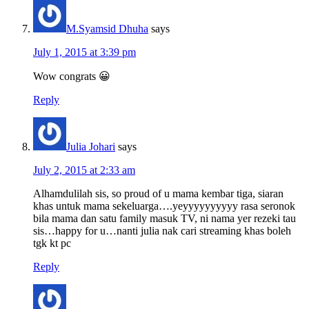
M.Syamsid Dhuha
says
July 1, 2015 at 3:39 pm
Wow congrats 😀
Reply
Julia Johari
says
July 2, 2015 at 2:33 am
Alhamdulilah sis, so proud of u mama kembar tiga, siaran
khas untuk mama sekeluarga….yeyyyyyyyyyy rasa seronok
bila mama dan satu family masuk TV, ni nama yer rezeki tau
sis…happy for u…nanti julia nak cari streaming khas boleh
tgk kt pc
Reply