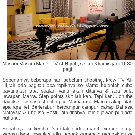
Masam Masam Manis, TV Al-Hijrah, setiap Khamis jam 11.30
pagi
Sebenarnya beberapa hari sebelum shooting, krew TV Al-
Hijrah ada bagitau apa topiknya so Mama bolehlah cuba
bayangkan apa soalan yang akan ditanya & apa pula
jawapan Mama. Siap points skit lah kan. Tapi kan….on the
day itself semasa shooting tu, Mama rasa Mama cakap ntah
apa apa je! Berterabur bercampur campur cakap Bahasa
Malaysia & English. Pastu lain ditanya, lain dijawab pun ada
huhuhu.
Sebabnya, si kembar 3 ni tak duduk diam! Diorang teruja
sangat dapat masuk studio, tengok kamera & nampak muka