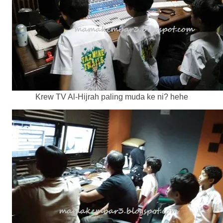
Krew TV Al-Hijrah paling muda ke ni? hehe