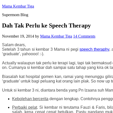
Mama Kembar Tiga
Supermom Blog
Dah Tak Perlu ke Speech Therapy
November 19, 2014
by
Mama Kembar Tiga
14 Comments
Salam dears,
Setelah 3 tahun si kembar 3 Mama ni pegi
speech theraphy
, 
‘graduate’, yahoooo! :-).
Actually walaupun tak perlu ke terapi lagi, tapi tak bermaksu
on.
Cumanya si kembar dah sampai satu tahap yang kira ok laa
Biasalah kat hospital gomen kan, ramai yang menunggu gilira
‘graduate’ untuk bagi peluang kat orang lain plak. So now up to
Untuk si kembar 3 ni, diantara benda yang Pn Izaana suh Mama
Kebolehan bercerita
dengan lengkap. Contohnya pengguna
Perbaiki pelat
. Si kembar ni terutama Fauzi & Faris, bil
salah, kena cepat cepat betulkan. Pastu pandang muk