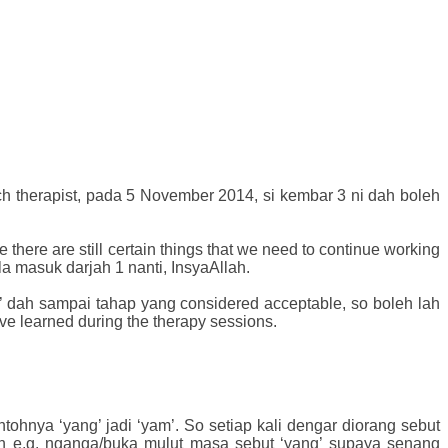
ch therapist, pada 5 November 2014, si kembar 3 ni dah boleh
here are still certain things that we need to continue working
a masuk darjah 1 nanti, InsyaAllah.
t’ dah sampai tahap yang considered acceptable, so boleh lah
’ve learned during the therapy
sessions.
ntohnya ‘yang’ jadi ‘yam’. So setiap kali dengar diorang sebut
on e.g. nganga/buka mulut masa sebut ‘yang’ supaya senang