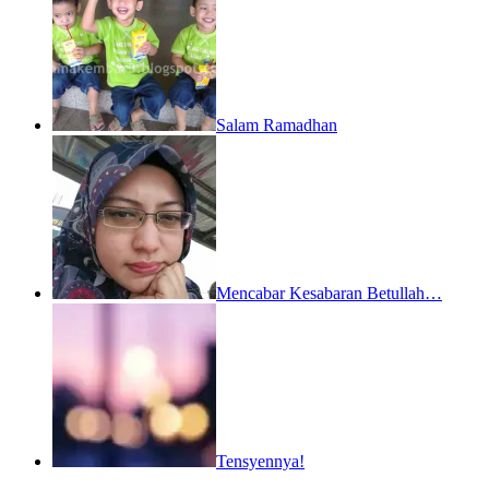
Salam Ramadhan
Mencabar Kesabaran Betullah…
Tensyennya!