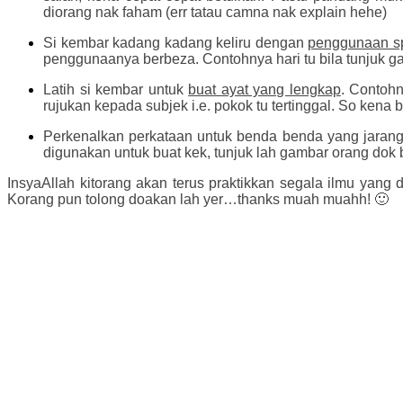
diorang nak faham (err tatau camna nak explain hehe)
Si kembar kadang kadang keliru dengan
penggunaan sp
penggunaanya berbeza. Contohnya hari tu bila tunjuk gam
Latih si kembar untuk
buat ayat yang lengkap
. Contohn
rujukan kepada subjek i.e. pokok tu tertinggal. So kena
Perkenalkan perkataan untuk benda benda yang jaran
digunakan untuk buat kek, tunjuk lah gambar orang dok 
InsyaAllah kitorang akan terus praktikkan segala ilmu yang
Korang pun tolong doakan lah yer…thanks muah muahh! 🙂