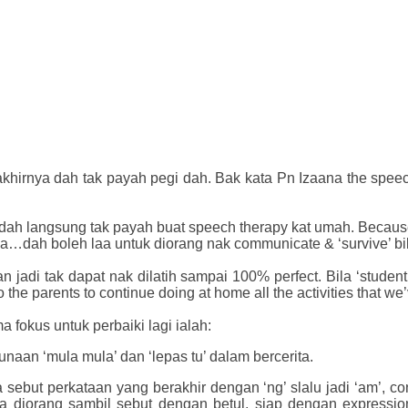
akhirnya dah tak payah pegi dah. Bak kata Pn Izaana the spee
d dah langsung tak payah buat speech therapy kat umah. Because t
…dah boleh laa untuk diorang nak communicate & ‘survive’ bil
n jadi tak dapat nak dilatih sampai 100% perfect. Bila ‘studen
 the parents to continue doing at home all the activities that we
 fokus untuk perbaiki lagi ialah:
an ‘mula mula’ dan ‘lepas tu’ dalam bercerita.
a sebut perkataan yang berakhir dengan ‘ng’ slalu jadi ‘am’, co
a diorang sambil sebut dengan betul, siap dengan expressi