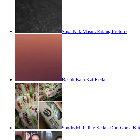
Sapa Nak Masuk Kilang Proton?
Basuh Baju Kat Kedai
Sandwich Paling Sedap Dari Garsa Kit