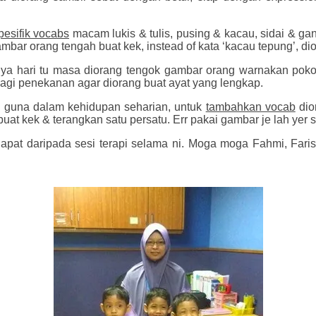
esifik vocabs
macam lukis & tulis, pusing & kacau, sidai & ga
bar orang tengah buat kek, instead of kata ‘kacau tepung’, dio
ya hari tu masa diorang tengok gambar orang warnakan pokok,
 bagi penekanan agar diorang buat ayat yang lengkap.
g guna dalam kehidupan seharian, untuk
tambahkan vocab
dio
buat kek & terangkan satu persatu. Err pakai gambar je lah yer
 dapat daripada sesi terapi selama ni. Moga moga Fahmi, Faris