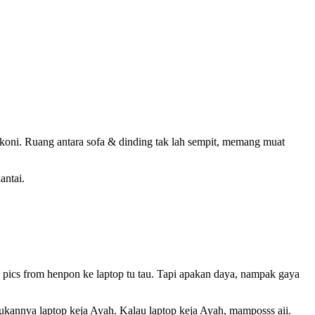
alkoni. Ruang antara sofa & dinding tak lah sempit, memang muat
antai.
pics from henpon ke laptop tu tau. Tapi apakan daya, nampak gaya
bukannya laptop keja Ayah. Kalau laptop keja Ayah, mamposss aii.