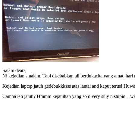
Salam dears,
Ni kejadian smalam. Tapi disebabkan aii berdukacita yang amat, hari n
Kejadian laptop jatuh gedebukkksss atas lantai and kaput terus! Hu
Camna leh jatuh? Hmmm kejatuhan yang so d very silly n stupid – way