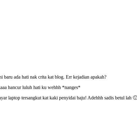
i baru ada hati nak crita kat blog. Err kejadian apakah?
waaaa hancur luluh hati ku wehhh *nanges*
ar laptop tersangkut kat kaki penyidai baju! Adehhh sadis betul lah 