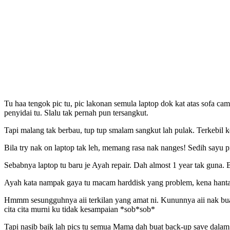
Tu haa tengok pic tu, pic lakonan semula laptop dok kat atas sofa ca
penyidai tu. Slalu tak pernah pun tersangkut.
Tapi malang tak berbau, tup tup smalam sangkut lah pulak. Terkebil k
Bila try nak on laptop tak leh, memang rasa nak nanges! Sedih sayu 
Sebabnya laptop tu baru je Ayah repair. Dah almost 1 year tak guna. Ba
Ayah kata nampak gaya tu macam harddisk yang problem, kena hant
Hmmm sesungguhnya aii terkilan yang amat ni. Kununnya aii nak bua
cita cita murni ku tidak kesampaian *sob*sob*
Tapi nasib baik lah pics tu semua Mama dah buat back-up save dalam 