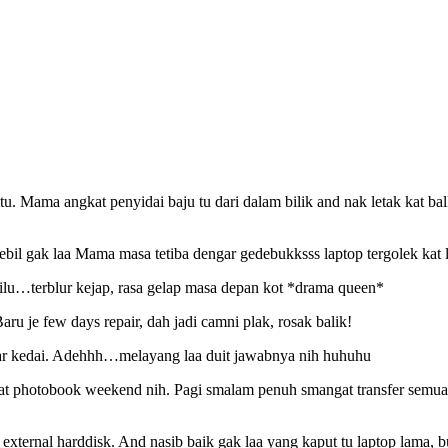
mtu. Mama angkat penyidai baju tu dari dalam bilik and nak letak kat b
ebil gak laa Mama masa tetiba dengar gedebukksss laptop tergolek kat l
pilu…terblur kejap, rasa gelap masa depan kot *drama queen*
ru je few days repair, dah jadi camni plak, rosak balik!
ar kedai. Adehhh…melayang laa duit jawabnya nih huhuhu
t photobook weekend nih. Pagi smalam penuh smangat transfer semua 
external harddisk. And nasib baik gak laa yang kaput tu laptop lama, 