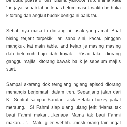
berbuka puasa di ofis Mama, yahooo! Yup, Mama kata
‘berjaya’ sebab tahun lepas belum masuk waktu berbuka
kitorang dah angkut budak bertiga ni balik tau.
Sebab nya masa tu diorang ni lasak yang amat. Buat
bising terjerit terpekik, lari sana sini, kacau pinggan
mangkuk kat main table, and kejap je masing masing
dah belemoih baju dah koyak. Risau takut diorang
ganggu majlis, kitorang bawak balik je sebelum majlis
start.
Sampai skarang dok terngiang ngiang episod diorang
menangis berjemaah dalam tren. Sepanjang jalan dari
KL Sentral sampai Bandar Tasik Selatan hokey pakat
meraung. Si Fahmi siap ulang ulang jerit “Mama tak
bagi Fahmi makan….kenapa Mama tak bagi Fahmi
makan….”. Malu giler wehhh…mesti orang lain ingat