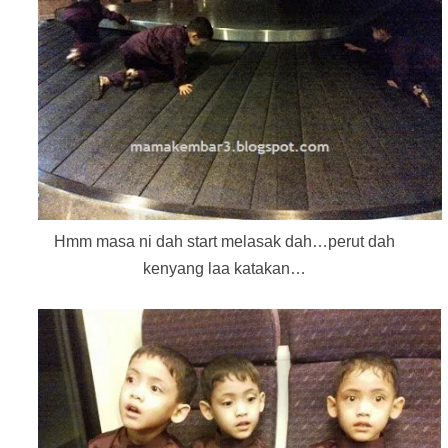
Hmm masa ni dah start melasak dah…perut dah
kenyang laa katakan…