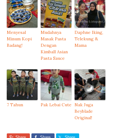
Menyesal
Mudahnya
Daphne Iking,
Minum Kopi
Masak Pasta
Telekung &
Badang!
Dengan
Mama
Kimball Asian
Pasta Sauce
7 Tahun
Pak Lebai Cute
Nak Juga
Beyblade
Original!
Share
Share
Share