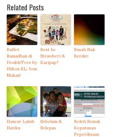
Related Posts
Buffet
Best ke
Susah Nak
Ramadhan di
Strawberi &
Berdiri
DoubleTree by
Karipap?
Hilton KL: Jom
Makan!
Hancur Luluh
Sebelum &
Boleh Semak
Hatiku
Selepas
Keputusan
Peperiksaan